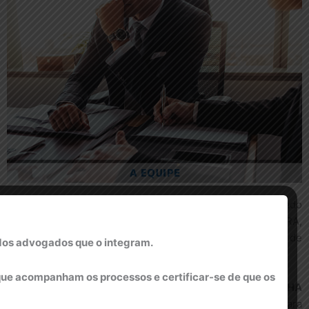
 – MENEZES, BARRETO E CUNHA ADVOGADOS S/C
, fundado
atualmente composto pelos sócios DANTE MENEZES PEREIRA,
MAURÍCIO COSTA FERNANDES DA CUNHA mais um corpo de
dos advogados que o integram.
ue acompanham os processos e certificar-se de que os
te aos seus clientes,
MBC – MENEZES, BARRETO E CUNHA
a colaboração dos advogados parceiros/associados, para