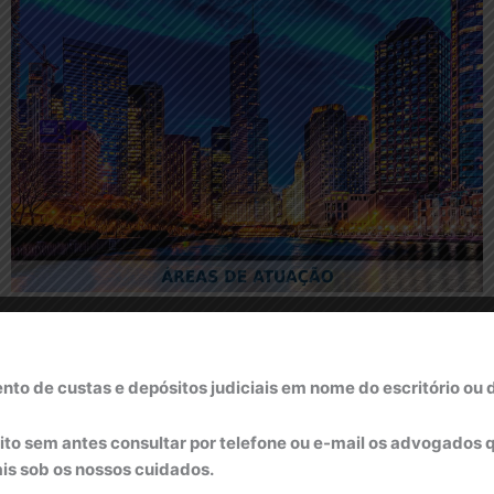
O escritório de advocacia
MBC
em 12 de março de 2001, é 
MARCELO NEVES BARRETO e 
 de custas e depósitos judiciais em nome do escritório ou 
advogados associados.
 sem antes consultar por telefone ou e-mail os advogados q
Para atender satisfatoriamen
ais sob os nossos cuidados.
ADVOGADOS S/C
conta com 