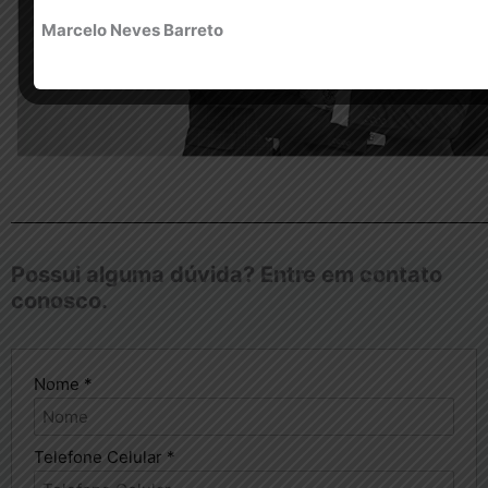
Marcelo Neves Barreto
Possui alguma dúvida? Entre em contato
conosco.
Nome *
Telefone Celular *