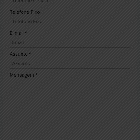
Telefone Fixo
E-mail *
Assunto *
Mensagem *